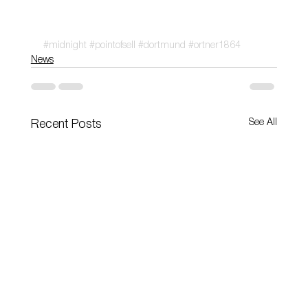
#midnight
#pointofsell
#dortmund
#ortner1864
News
See All
Recent Posts