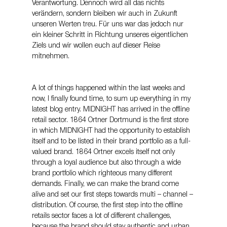
Verantwortung. Dennoch wird all das nichts 
verändern, sondern bleiben wir auch in Zukunft 
unseren Werten treu. Für uns war das jedoch nur 
ein kleiner Schritt in Richtung unseres eigentlichen 
Ziels und wir wollen euch auf dieser Reise 
mitnehmen.
A lot of things happened within the last weeks and 
now, I finally found time, to sum up everything in my 
latest blog entry. MIDNIGHT has arrived in the offline 
retail sector. 1864 Ortner Dortmund is the first store 
in which MIDNIGHT had the opportunity to establish 
itself and to be listed in their brand portfolio as a full-
valued brand. 1864 Ortner excels itself not only 
through a loyal audience but also through a wide 
brand portfolio which righteous many different 
demands. Finally, we can make the brand come 
alive and set our first steps towards multi – channel – 
distribution. Of course, the first step into the offline 
retails sector faces a lot of different challenges, 
because the brand should stay authentic and urban, 