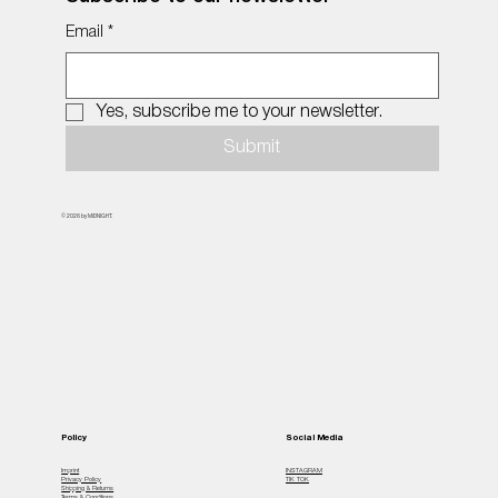
Email
*
Yes, subscribe me to your newsletter.
Submit
© 2026 by MiDNIGHT.
Policy
Social Media
Imprint
INSTAGRAM
Privacy Policy
TIK TOK
Shipping & Returns
Terms & Conditions