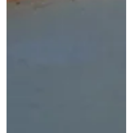
Am Samstag durfte ich meine Kunst auf dem Hypepeace Pop Up
Store in Düsseldorf ausstellen. Es gibt leider nicht viele Fotos von
diesem...