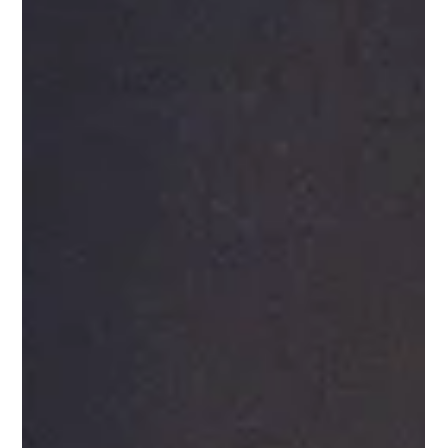
Jun 28, 2017
1 min read
Midnight Poster
Ich werde ab Morgen in gewissen abständen immer wieder
selbstgedruckte Poster zum Verkauf anbieten. Diese werden
meistens im DIN A3 sein...