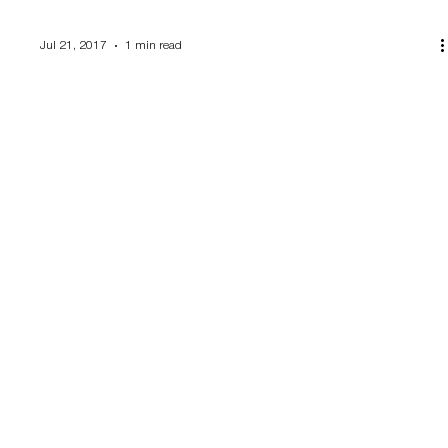
Jul 21, 2017
1 min read
Motiv & Neue Kategorien
Es ist Freitag und es gibt Neuigkeiten. Ich werde in den nächsten
Tagen die Homepage um weitere Kategorien erweitern. Diese
werden „Pop...
Subscribe to our newsletter