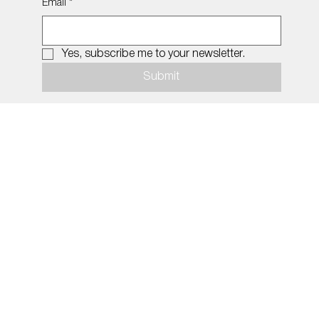
Subscribe to our newsletter
Email
*
Yes, subscribe me to your newsletter.
Submit
© 2026 by MiDNIGHT.
Policy
Social Media
Imprint
INSTAGRAM
Privacy Policy
TIK TOK