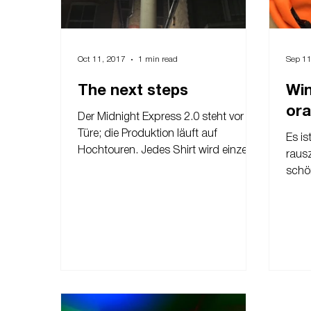
Oct 11, 2017
1 min read
Sep 11
The next steps
Win
or
Der Midnight Express 2.0 steht vor der
Türe; die Produktion läuft auf
Es is
Hochtouren. Jedes Shirt wird einzeln
raus
bedruckt und ist somit ein...
schö
best
Punkt