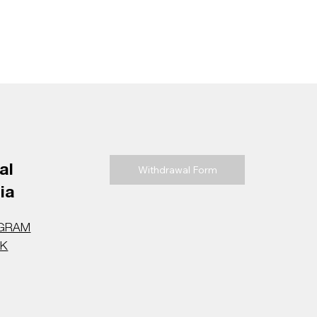
al
Withdrawal Form
ia
AGRAM
OK