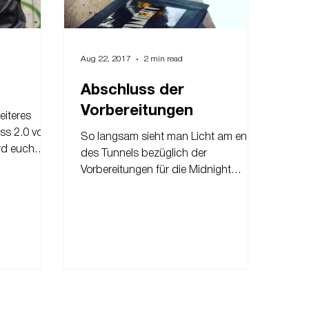
Aug 22, 2017
2 min read
Abschluss der
Vorbereitungen
eiteres
s 2.0 vor.
So langsam sieht man Licht am ende
rd euch
des Tunnels bezüglich der
r hat...
Vorbereitungen für die Midnight
Session, Hype Peace collabo und
dem Midnight...