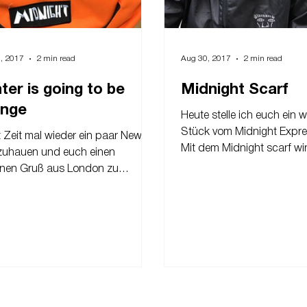
, 2017
2 min read
Aug 30, 2017
2 min read
ter is going to be
Midnight Scarf
ange
Heute stelle ich euch ein w
Stück vom Midnight Expres
t Zeit mal wieder ein paar News
Mit dem Midnight scarf wi
zuhauen und euch einen
niemals Kalt um den Hals. E
nen Gruß aus London zu
ellen. Kommen wir zum ersten
. Gerne...