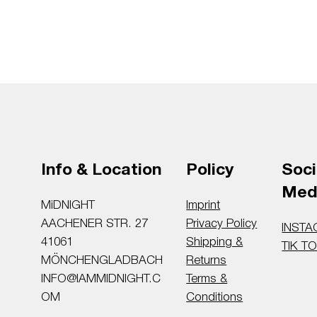
Soci
Info & Location
Policy
Med
MiDNIGHT
Imprint
AACHENER STR. 27
Privacy Policy
INST
41061
Shipping &
TIK T
MÖNCHENGLADBACH
Returns
INFO@IAMMIDNIGHT.C
Terms &
OM
Conditions