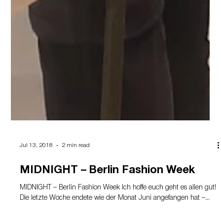
Jul 13, 2018
2 min read