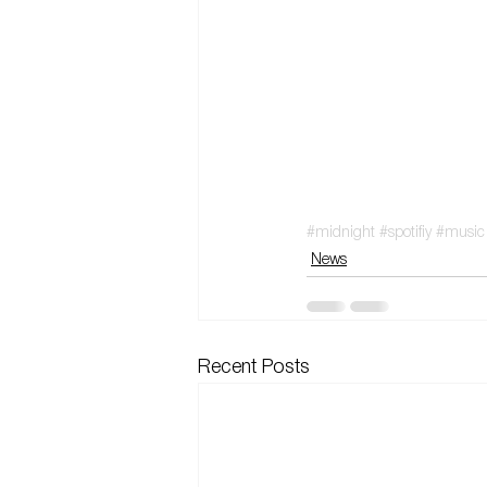
#midnight
#spotifiy
#music
News
Recent Posts