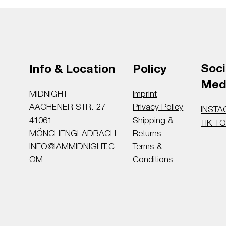
Soci
Info & Location
Policy
Med
MiDNIGHT
Imprint
AACHENER STR. 27
Privacy Policy
INST
41061
Shipping &
TIK T
MÖNCHENGLADBACH
Returns
INFO@IAMMIDNIGHT.C
Terms &
OM
Conditions