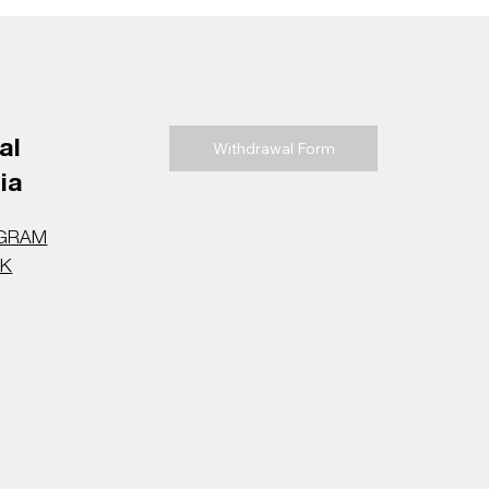
al
Withdrawal Form
ia
AGRAM
OK