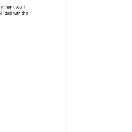
 a thank you, I 
ll deal with this 